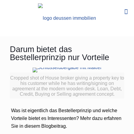
Darum bietet das
Bestellerprinzip nur Vorteile
Cropped shot of House broker giving a property key to
his customer while he has writing/signing on
agreement at the modern wooden desk. Loan, Debt,
Credit, Buying or Selling agreement concept.
Was ist eigentlich das Bestellerprinzip und welche
Vorteile bietet es Interessenten? Mehr dazu erfahren
Sie in diesem Blogbeitrag.