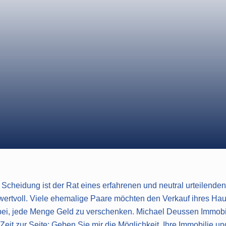
BILIEN
UNG UND PROFESSIO
KLUNG
r Scheidung ist der Rat eines erfahrenen und neutral urteilend
wertvoll. Viele ehemalige Paare möchten den Verkauf ihres Ha
bei, jede Menge Geld zu verschenken. Michael Deussen Immobili
 Zeit zur Seite: Geben Sie mir die Möglichkeit, Ihre Immobilie un