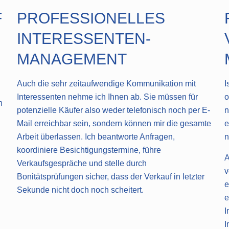
F
PROFESSIONELLES
INTERESSENTEN-
MANAGEMENT
Auch die sehr zeitaufwendige Kommunikation mit
I
Interessenten nehme ich Ihnen ab. Sie müssen für
o
h
potenzielle Käufer also weder telefonisch noch per E-
n
Mail erreichbar sein, sondern können mir die gesamte
e
Arbeit überlassen. Ich beantworte Anfragen,
n
koordiniere Besichtigungstermine, führe
A
Verkaufsgespräche und stelle durch
v
Bonitätsprüfungen sicher, dass der Verkauf in letzter
e
Sekunde nicht doch noch scheitert.
e
I
I