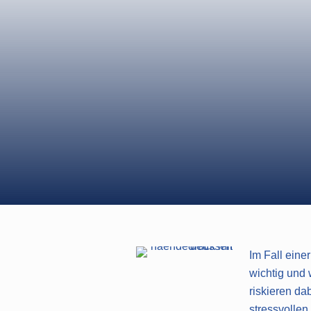
SCHEIDUNGSIMMO
OBJEKTIVE BERAT
VERKAUFSABWIC
Jetzt kontaktieren
Im Fall eine
wichtig und 
riskieren da
stressvollen